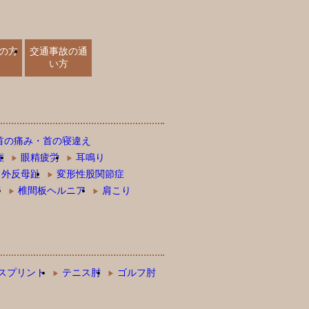
の方
交通事故の通
い方
首の痛み・首の寝違え
症
眼精疲労
耳鳴り
外反母趾
変形性股関節症
肩
椎間板ヘルニア
肩こり
スプリント
テニス肘
ゴルフ肘