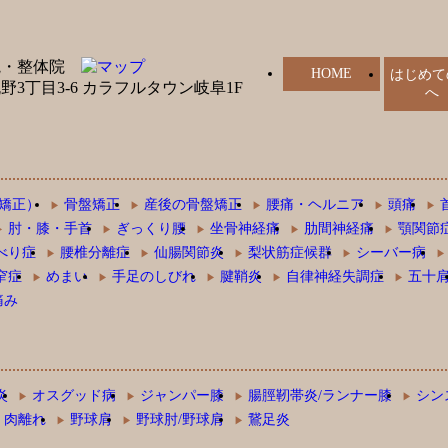
HOME
はじめて
へ
矯正）
骨盤矯正
産後の骨盤矯正
腰痛・ヘルニア
頭痛
肘・膝・手首
ぎっくり腰
坐骨神経痛
肋間神経痛
顎関節
べり症
腰椎分離症
仙腸関節炎
梨状筋症候群
シーバー病
窄症
めまい
手足のしびれ
腱鞘炎
自律神経失調症
五十
痛み
炎
オスグッド病
ジャンパー膝
腸脛靭帯炎/ランナー膝
シン
肉離れ
野球肩
野球肘/野球肩
鵞足炎