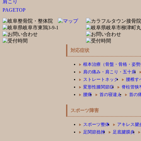
肩こり
PAGETOP
対応症状
根本治療（骨盤・骨格・姿勢
肩の痛み・肩こり・五十肩
ストレートネック
腰椎す
変形性膝関節症
脊柱管狭
腰痛
首の寝違え
首の
スポーツ障害
スポーツ整体
アキレス腱
足関節捻挫
足底腱膜炎