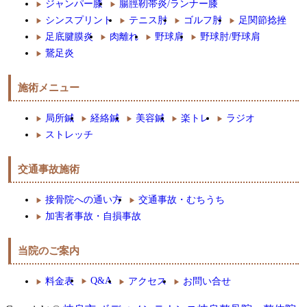
ジャンパー膝
腸脛靭帯炎/ランナー膝
シンスプリント
テニス肘
ゴルフ肘
足関節捻挫
足底腱膜炎
肉離れ
野球肩
野球肘/野球肩
鵞足炎
施術メニュー
局所鍼
経絡鍼
美容鍼
楽トレ
ラジオ
ストレッチ
交通事故施術
接骨院への通い方
交通事故・むちうち
加害者事故・自損事故
当院のご案内
Q&A
料金表
アクセス
お問い合せ