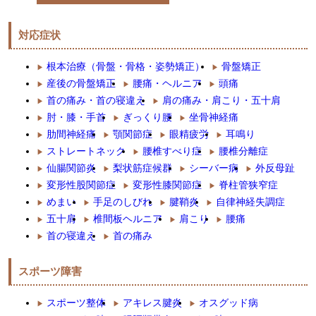
対応症状
根本治療（骨盤・骨格・姿勢矯正）
骨盤矯正
産後の骨盤矯正
腰痛・ヘルニア
頭痛
首の痛み・首の寝違え
肩の痛み・肩こり・五十肩
肘・膝・手首
ぎっくり腰
坐骨神経痛
肋間神経痛
顎関節症
眼精疲労
耳鳴り
ストレートネック
腰椎すべり症
腰椎分離症
仙腸関節炎
梨状筋症候群
シーバー病
外反母趾
変形性股関節症
変形性膝関節症
脊柱管狭窄症
めまい
手足のしびれ
腱鞘炎
自律神経失調症
五十肩
椎間板ヘルニア
肩こり
腰痛
首の寝違え
首の痛み
スポーツ障害
スポーツ整体
アキレス腱炎
オスグッド病