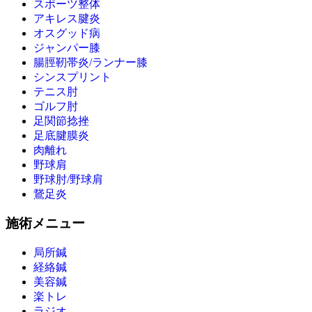
スポーツ整体
アキレス腱炎
オスグッド病
ジャンパー膝
腸脛靭帯炎/ランナー膝
シンスプリント
テニス肘
ゴルフ肘
足関節捻挫
足底腱膜炎
肉離れ
野球肩
野球肘/野球肩
鵞足炎
施術メニュー
局所鍼
経絡鍼
美容鍼
楽トレ
ラジオ