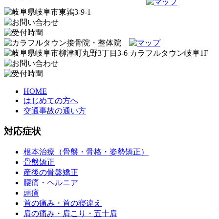
HOME
はじめての方へ
交通事故の通い方
対応症状
根本治療（骨盤・骨格・姿勢矯正）
骨盤矯正
産後の骨盤矯正
腰痛・ヘルニア
頭痛
首の痛み・首の寝違え
肩の痛み・肩こり・五十肩