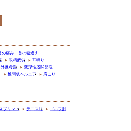
首の痛み・首の寝違え
症
眼精疲労
耳鳴り
外反母趾
変形性股関節症
肩
椎間板ヘルニア
肩こり
スプリント
テニス肘
ゴルフ肘