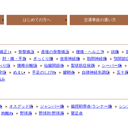
はじめての方へ
交通事故の通い方
矯正）
骨盤矯正
産後の骨盤矯正
腰痛・ヘルニア
頭痛
肘・膝・手首
ぎっくり腰
坐骨神経痛
肋間神経痛
顎関節
べり症
腰椎分離症
仙腸関節炎
梨状筋症候群
シーバー病
窄症
めまい
手足のしびれ
腱鞘炎
自律神経失調症
五十
痛み
炎
オスグッド病
ジャンパー膝
腸脛靭帯炎/ランナー膝
シン
肉離れ
野球肩
野球肘/野球肩
鵞足炎