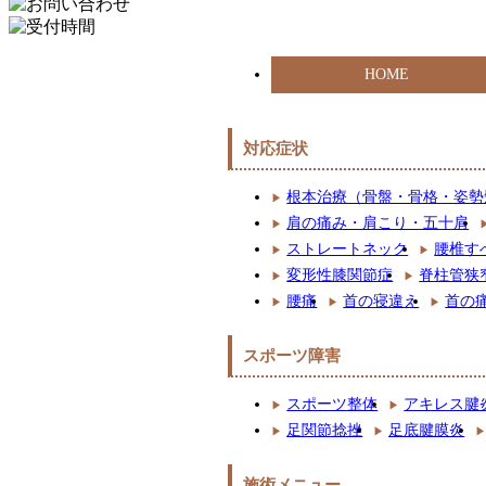
HOME
対応症状
根本治療（骨盤・骨格・姿勢
肩の痛み・肩こり・五十肩
ストレートネック
腰椎す
変形性膝関節症
脊柱管狭
腰痛
首の寝違え
首の
スポーツ障害
スポーツ整体
アキレス腱
足関節捻挫
足底腱膜炎
施術メニュー