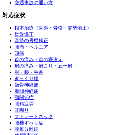
交通事故の通い方
対応症状
根本治療（骨盤・骨格・姿勢矯正）
骨盤矯正
産後の骨盤矯正
腰痛・ヘルニア
頭痛
首の痛み・首の寝違え
肩の痛み・肩こり・五十肩
肘・膝・手首
ぎっくり腰
坐骨神経痛
肋間神経痛
顎関節症
眼精疲労
耳鳴り
ストレートネック
腰椎すべり症
腰椎分離症