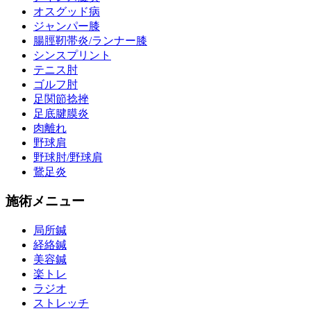
オスグッド病
ジャンパー膝
腸脛靭帯炎/ランナー膝
シンスプリント
テニス肘
ゴルフ肘
足関節捻挫
足底腱膜炎
肉離れ
野球肩
野球肘/野球肩
鵞足炎
施術メニュー
局所鍼
経絡鍼
美容鍼
楽トレ
ラジオ
ストレッチ