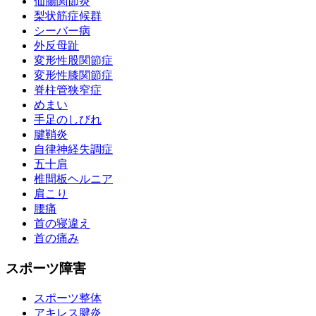
仙腸関節炎
梨状筋症候群
シーバー病
外反母趾
変形性股関節症
変形性膝関節症
脊柱管狭窄症
めまい
手足のしびれ
腱鞘炎
自律神経失調症
五十肩
椎間板ヘルニア
肩こり
腰痛
首の寝違え
首の痛み
スポーツ障害
スポーツ整体
アキレス腱炎