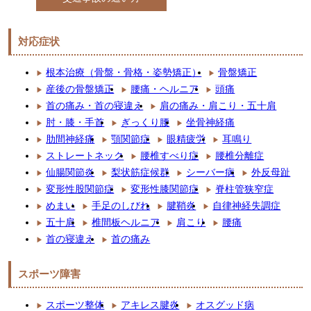
対応症状
根本治療（骨盤・骨格・姿勢矯正）
骨盤矯正
産後の骨盤矯正
腰痛・ヘルニア
頭痛
首の痛み・首の寝違え
肩の痛み・肩こり・五十肩
肘・膝・手首
ぎっくり腰
坐骨神経痛
肋間神経痛
顎関節症
眼精疲労
耳鳴り
ストレートネック
腰椎すべり症
腰椎分離症
仙腸関節炎
梨状筋症候群
シーバー病
外反母趾
変形性股関節症
変形性膝関節症
脊柱管狭窄症
めまい
手足のしびれ
腱鞘炎
自律神経失調症
五十肩
椎間板ヘルニア
肩こり
腰痛
首の寝違え
首の痛み
スポーツ障害
スポーツ整体
アキレス腱炎
オスグッド病