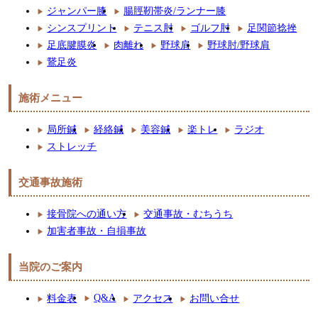
ジャンパー膝
腸脛靭帯炎/ランナー膝
シンスプリント
テニス肘
ゴルフ肘
足関節捻挫
足底腱膜炎
肉離れ
野球肩
野球肘/野球肩
鵞足炎
施術メニュー
局所鍼
経絡鍼
美容鍼
楽トレ
ラジオ
ストレッチ
交通事故施術
接骨院への通い方
交通事故・むちうち
加害者事故・自損事故
当院のご案内
Q&A
料金表
アクセス
お問い合せ