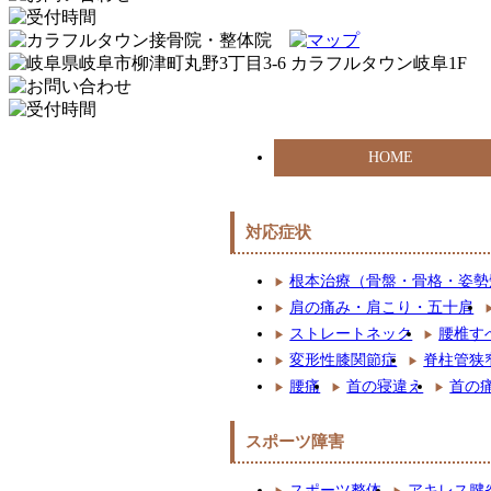
HOME
対応症状
根本治療（骨盤・骨格・姿勢
肩の痛み・肩こり・五十肩
ストレートネック
腰椎す
変形性膝関節症
脊柱管狭
腰痛
首の寝違え
首の
スポーツ障害
スポーツ整体
アキレス腱