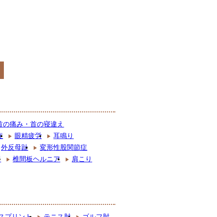
首の痛み・首の寝違え
症
眼精疲労
耳鳴り
外反母趾
変形性股関節症
肩
椎間板ヘルニア
肩こり
スプリント
テニス肘
ゴルフ肘