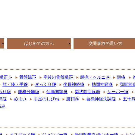
はじめての方へ
交通事故の通い方
矯正）
骨盤矯正
産後の骨盤矯正
腰痛・ヘルニア
頭痛
肘・膝・手首
ぎっくり腰
坐骨神経痛
肋間神経痛
顎関節
べり症
腰椎分離症
仙腸関節炎
梨状筋症候群
シーバー病
窄症
めまい
手足のしびれ
腱鞘炎
自律神経失調症
五十
痛み
炎
オスグッド病
ジャンパー膝
腸脛靭帯炎/ランナー膝
シン