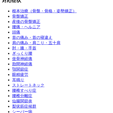
対応症状
根本治療（骨盤・骨格・姿勢矯正）
骨盤矯正
産後の骨盤矯正
腰痛・ヘルニア
頭痛
首の痛み・首の寝違え
肩の痛み・肩こり・五十肩
肘・膝・手首
ぎっくり腰
坐骨神経痛
肋間神経痛
顎関節症
眼精疲労
耳鳴り
ストレートネック
腰椎すべり症
腰椎分離症
仙腸関節炎
梨状筋症候群
シーバー病