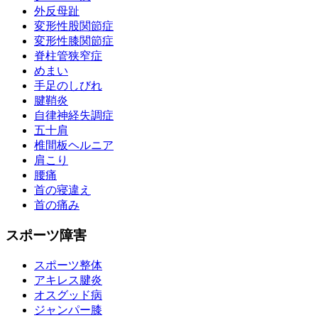
外反母趾
変形性股関節症
変形性膝関節症
脊柱管狭窄症
めまい
手足のしびれ
腱鞘炎
自律神経失調症
五十肩
椎間板ヘルニア
肩こり
腰痛
首の寝違え
首の痛み
スポーツ障害
スポーツ整体
アキレス腱炎
オスグッド病
ジャンパー膝