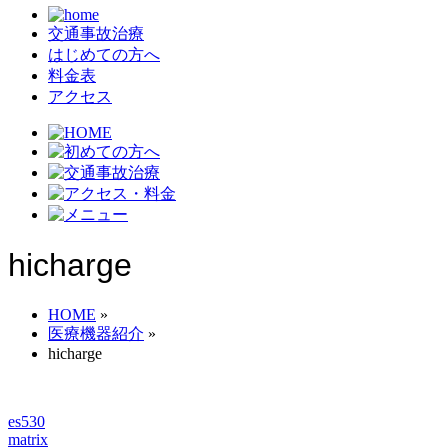
交通事故治療
はじめての方へ
料金表
アクセス
hicharge
HOME
»
医療機器紹介
»
hicharge
es530
matrix