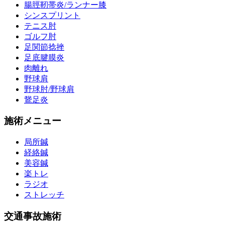
腸脛靭帯炎/ランナー膝
シンスプリント
テニス肘
ゴルフ肘
足関節捻挫
足底腱膜炎
肉離れ
野球肩
野球肘/野球肩
鵞足炎
施術メニュー
局所鍼
経絡鍼
美容鍼
楽トレ
ラジオ
ストレッチ
交通事故施術