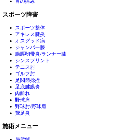
首の痛み
スポーツ障害
スポーツ整体
アキレス腱炎
オスグッド病
ジャンパー膝
腸脛靭帯炎/ランナー膝
シンスプリント
テニス肘
ゴルフ肘
足関節捻挫
足底腱膜炎
肉離れ
野球肩
野球肘/野球肩
鵞足炎
施術メニュー
局所鍼