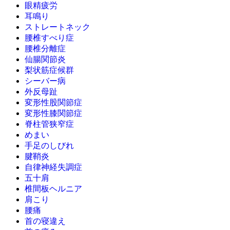
眼精疲労
耳鳴り
ストレートネック
腰椎すべり症
腰椎分離症
仙腸関節炎
梨状筋症候群
シーバー病
外反母趾
変形性股関節症
変形性膝関節症
脊柱管狭窄症
めまい
手足のしびれ
腱鞘炎
自律神経失調症
五十肩
椎間板ヘルニア
肩こり
腰痛
首の寝違え