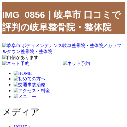
IMG_0856｜岐阜市 口コミで
評判の岐阜整骨院・整体院
メディア
HOME
»