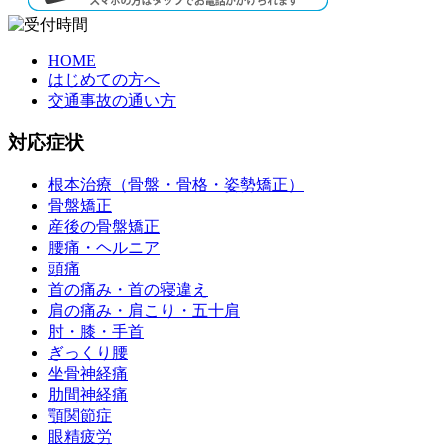
HOME
はじめての方へ
交通事故の通い方
対応症状
根本治療（骨盤・骨格・姿勢矯正）
骨盤矯正
産後の骨盤矯正
腰痛・ヘルニア
頭痛
首の痛み・首の寝違え
肩の痛み・肩こり・五十肩
肘・膝・手首
ぎっくり腰
坐骨神経痛
肋間神経痛
顎関節症
眼精疲労