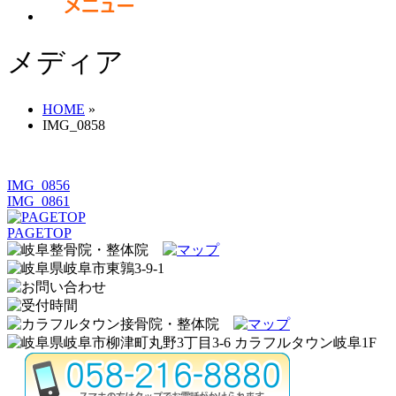
メディア
HOME
»
IMG_0858
IMG_0856
IMG_0861
PAGETOP