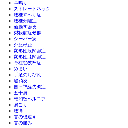
耳鳴り
ストレートネック
腰椎すべり症
腰椎分離症
仙腸関節炎
梨状筋症候群
シーバー病
外反母趾
変形性股関節症
変形性膝関節症
脊柱管狭窄症
めまい
手足のしびれ
腱鞘炎
自律神経失調症
五十肩
椎間板ヘルニア
肩こり
腰痛
首の寝違え
首の痛み