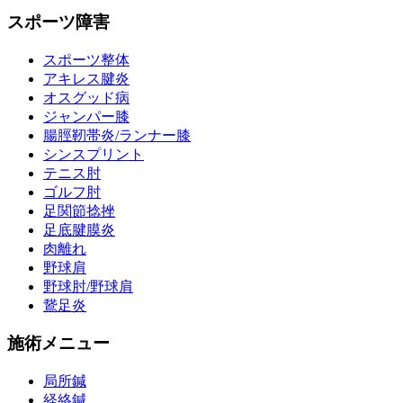
スポーツ障害
スポーツ整体
アキレス腱炎
オスグッド病
ジャンパー膝
腸脛靭帯炎/ランナー膝
シンスプリント
テニス肘
ゴルフ肘
足関節捻挫
足底腱膜炎
肉離れ
野球肩
野球肘/野球肩
鵞足炎
施術メニュー
局所鍼
経絡鍼