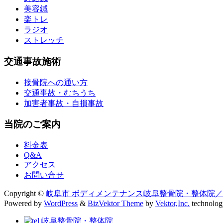
美容鍼
楽トレ
ラジオ
ストレッチ
交通事故施術
接骨院への通い方
交通事故・むちうち
加害者事故・自損事故
当院のご案内
料金表
Q&A
アクセス
お問い合せ
Copyright ©
岐阜市 ボディメンテナンス岐阜整骨院・整体院
Powered by
WordPress
&
BizVektor Theme
by
Vektor,Inc.
technolog