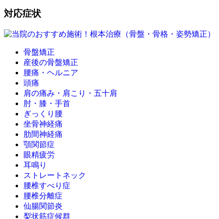
対応症状
骨盤矯正
産後の骨盤矯正
腰痛・ヘルニア
頭痛
肩の痛み・肩こり・五十肩
肘・膝・手首
ぎっくり腰
坐骨神経痛
肋間神経痛
顎関節症
眼精疲労
耳鳴り
ストレートネック
腰椎すべり症
腰椎分離症
仙腸関節炎
梨状筋症候群