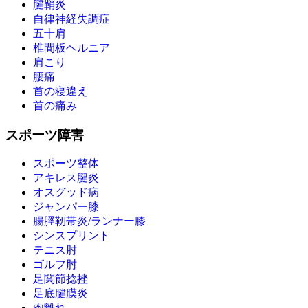
腱鞘炎
自律神経失調症
五十肩
椎間板ヘルニア
肩こり
腰痛
首の寝違え
首の痛み
スポーツ障害
スポーツ整体
アキレス腱炎
オスグッド病
ジャンパー膝
腸脛靭帯炎/ランナー膝
シンスプリント
テニス肘
ゴルフ肘
足関節捻挫
足底腱膜炎
肉離れ