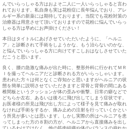
んでいらっしゃる方はおよそ二人に一人いらっしゃると言わ
れております。私自身も実は花粉症に長年悩んでおり、アレ
ルギー系の新薬には期待しております。当院でも花粉対策の
治療器は用意させて頂いておりますので花粉に悩んでいらっ
しゃる方は早めにお声掛けください！
本日はタイトルにあげさせていただいたように、「ヘルニ
ア」と診断されて手術をしようかな、もう治らないのかな、
と悩んでいらっしゃる方に向けてすこしおはなしさせていた
だこうと思います。
良く、腰の急激な痛みが出た時に、整形外科に行かれてＭＲ
Ｉを撮ってヘルニアだと診断される方がいらっしゃいます。
患われた方々は何となくご存知かと思いますがヘルニアの状
態を簡単に説明させていただきますと背骨と背骨の間にある
椎間板というクッションが体の歪みや衝撃、日常の癖などで
どちらか左右、あるいは後ろに飛び出してしまう症状です。
お医者様の所見は飛び出し方によって様子を見て痛みが取れ
なければ手術をするか、痛み止めの注射を行っていくかとい
う所見が多いとは思います。しかし実際の所はヘルニアを患
ってしまった方の８割の方が、ヘルニアから直接痛みを出し
ているわけではなく、他の筋肉組織や体のバランスの崩れか