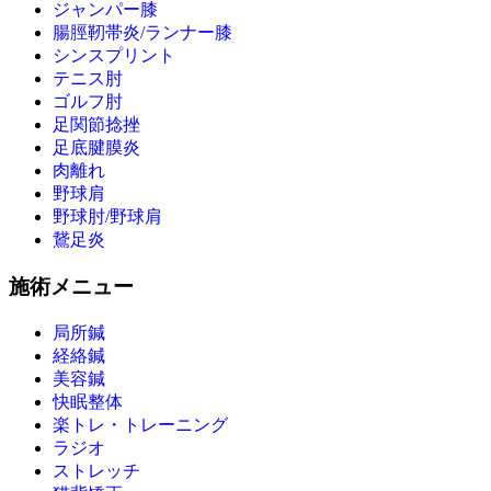
ジャンパー膝
腸脛靭帯炎/ランナー膝
シンスプリント
テニス肘
ゴルフ肘
足関節捻挫
足底腱膜炎
肉離れ
野球肩
野球肘/野球肩
鵞足炎
施術メニュー
局所鍼
経絡鍼
美容鍼
快眠整体
楽トレ・トレーニング
ラジオ
ストレッチ