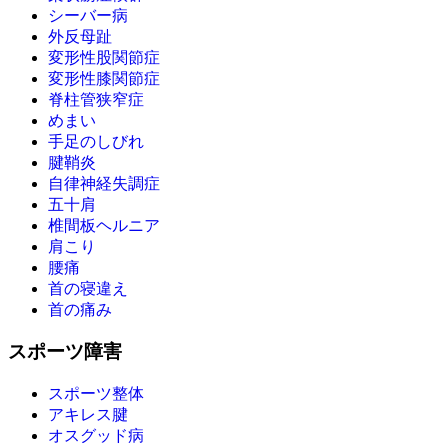
シーバー病
外反母趾
変形性股関節症
変形性膝関節症
脊柱管狭窄症
めまい
手足のしびれ
腱鞘炎
自律神経失調症
五十肩
椎間板ヘルニア
肩こり
腰痛
首の寝違え
首の痛み
スポーツ障害
スポーツ整体
アキレス腱
オスグッド病