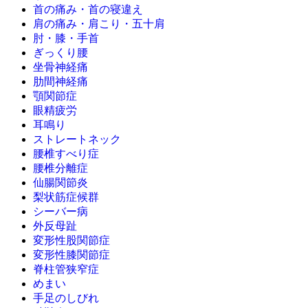
首の痛み・首の寝違え
肩の痛み・肩こり・五十肩
肘・膝・手首
ぎっくり腰
坐骨神経痛
肋間神経痛
顎関節症
眼精疲労
耳鳴り
ストレートネック
腰椎すべり症
腰椎分離症
仙腸関節炎
梨状筋症候群
シーバー病
外反母趾
変形性股関節症
変形性膝関節症
脊柱管狭窄症
めまい
手足のしびれ