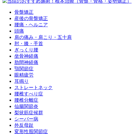
骨盤矯正
産後の骨盤矯正
腰痛・ヘルニア
頭痛
肩の痛み・肩こり・五十肩
肘・膝・手首
ぎっくり腰
坐骨神経痛
肋間神経痛
顎関節症
眼精疲労
耳鳴り
ストレートネック
腰椎すべり症
腰椎分離症
仙腸関節炎
梨状筋症候群
シーバー病
外反母趾
変形性股関節症