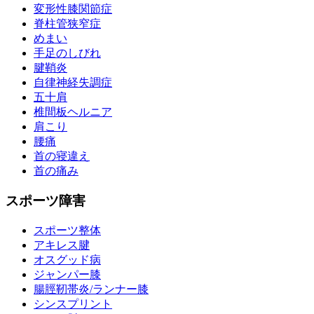
変形性膝関節症
脊柱管狭窄症
めまい
手足のしびれ
腱鞘炎
自律神経失調症
五十肩
椎間板ヘルニア
肩こり
腰痛
首の寝違え
首の痛み
スポーツ障害
スポーツ整体
アキレス腱
オスグッド病
ジャンパー膝
腸脛靭帯炎/ランナー膝
シンスプリント