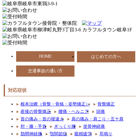
HOME
はじめての方へ
交通事故の通い方
対応症状
根本治療（骨盤・骨格・姿勢矯正）
骨盤矯正
産後の骨盤矯正
腰痛・ヘルニア
頭痛
首の痛み・首の寝違え
肩の痛み・肩こり・五十肩
肘・膝・手首
ぎっくり腰
坐骨神経痛
肋間神経痛
顎関節症
眼精疲労
耳鳴り