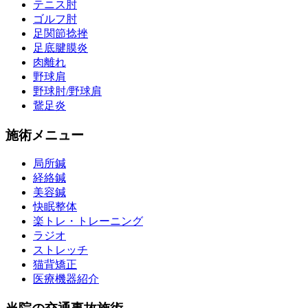
テニス肘
ゴルフ肘
足関節捻挫
足底腱膜炎
肉離れ
野球肩
野球肘/野球肩
鵞足炎
施術メニュー
局所鍼
経絡鍼
美容鍼
快眠整体
楽トレ・トレーニング
ラジオ
ストレッチ
猫背矯正
医療機器紹介