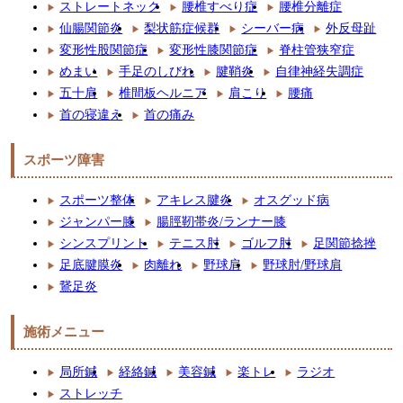
ストレートネック
腰椎すべり症
腰椎分離症
仙腸関節炎
梨状筋症候群
シーバー病
外反母趾
変形性股関節症
変形性膝関節症
脊柱管狭窄症
めまい
手足のしびれ
腱鞘炎
自律神経失調症
五十肩
椎間板ヘルニア
肩こり
腰痛
首の寝違え
首の痛み
スポーツ障害
スポーツ整体
アキレス腱炎
オスグッド病
ジャンパー膝
腸脛靭帯炎/ランナー膝
シンスプリント
テニス肘
ゴルフ肘
足関節捻挫
足底腱膜炎
肉離れ
野球肩
野球肘/野球肩
鵞足炎
施術メニュー
局所鍼
経絡鍼
美容鍼
楽トレ
ラジオ
ストレッチ