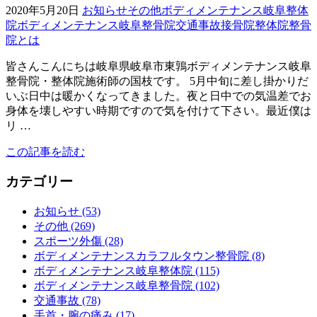
2020年5月20日
お知らせ
その他
ボディメンテナンス岐阜整体
院
ボディメンテナンス岐阜整骨院
交通事故
接骨院
整体院
整骨
院とは
皆さんこんにちは岐阜県岐阜市東鶉ボディメンテナンス岐阜
整骨院・整体院施術師の国枝です。 5月中旬に差し掛かりだ
いぶ日中は暖かくなってきました。夜と日中での気温差でお
身体を壊しやすい時期ですので気を付けて下さい。最近僕は
リ …
この記事を読む
カテゴリー
お知らせ (53)
その他 (269)
スポーツ外傷 (28)
ボディメンテナンスカラフルタウン整骨院 (8)
ボディメンテナンス岐阜整体院 (115)
ボディメンテナンス岐阜整骨院 (102)
交通事故 (78)
手首・腕の痛み (17)