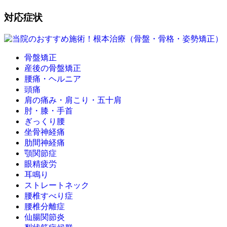
対応症状
骨盤矯正
産後の骨盤矯正
腰痛・ヘルニア
頭痛
肩の痛み・肩こり・五十肩
肘・膝・手首
ぎっくり腰
坐骨神経痛
肋間神経痛
顎関節症
眼精疲労
耳鳴り
ストレートネック
腰椎すべり症
腰椎分離症
仙腸関節炎