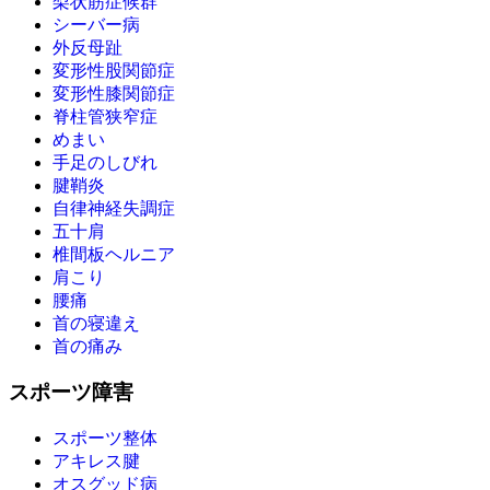
梨状筋症候群
シーバー病
外反母趾
変形性股関節症
変形性膝関節症
脊柱管狭窄症
めまい
手足のしびれ
腱鞘炎
自律神経失調症
五十肩
椎間板ヘルニア
肩こり
腰痛
首の寝違え
首の痛み
スポーツ障害
スポーツ整体
アキレス腱
オスグッド病