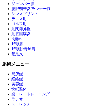
ジャンパー膝
腸脛靭帯炎/ランナー膝
シンスプリント
テニス肘
ゴルフ肘
足関節捻挫
足底腱膜炎
肉離れ
野球肩
野球肘/野球肩
鵞足炎
施術メニュー
局所鍼
経絡鍼
美容鍼
快眠整体
楽トレ・トレーニング
ラジオ
ストレッチ