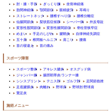
肘・膝・手首
ぎっくり腰
坐骨神経痛
肋間神経痛
顎関節症
眼精疲労
耳鳴り
ストレートネック
腰椎すべり症
腰椎分離症
仙腸関節炎
梨状筋症候群
シーバー病
外反母趾
変形性股関節症
変形性膝関節症
脊柱管狭窄症
めまい
手足のしびれ
腱鞘炎
自律神経失調症
五十肩
椎間板ヘルニア
肩こり
腰痛
首の寝違え
首の痛み
スポーツ障害
スポーツ整体
アキレス腱炎
オスグッド病
ジャンパー膝
腸脛靭帯炎/ランナー膝
シンスプリント
テニス肘
ゴルフ肘
足関節捻挫
足底腱膜炎
肉離れ
野球肩
野球肘/野球肩
鵞足炎
施術メニュー