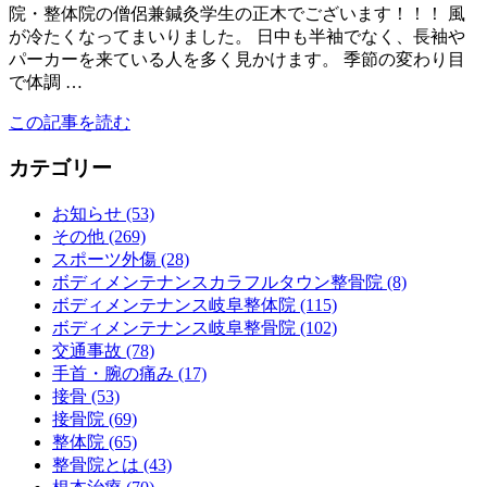
院・整体院の僧侶兼鍼灸学生の正木でございます！！！ 風
が冷たくなってまいりました。 日中も半袖でなく、長袖や
パーカーを来ている人を多く見かけます。 季節の変わり目
で体調 …
この記事を読む
カテゴリー
お知らせ (53)
その他 (269)
スポーツ外傷 (28)
ボディメンテナンスカラフルタウン整骨院 (8)
ボディメンテナンス岐阜整体院 (115)
ボディメンテナンス岐阜整骨院 (102)
交通事故 (78)
手首・腕の痛み (17)
接骨 (53)
接骨院 (69)
整体院 (65)
整骨院とは (43)