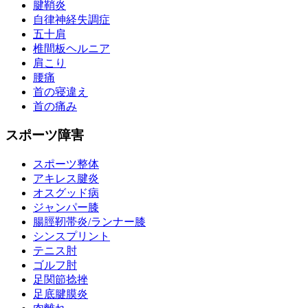
腱鞘炎
自律神経失調症
五十肩
椎間板ヘルニア
肩こり
腰痛
首の寝違え
首の痛み
スポーツ障害
スポーツ整体
アキレス腱炎
オスグッド病
ジャンパー膝
腸脛靭帯炎/ランナー膝
シンスプリント
テニス肘
ゴルフ肘
足関節捻挫
足底腱膜炎