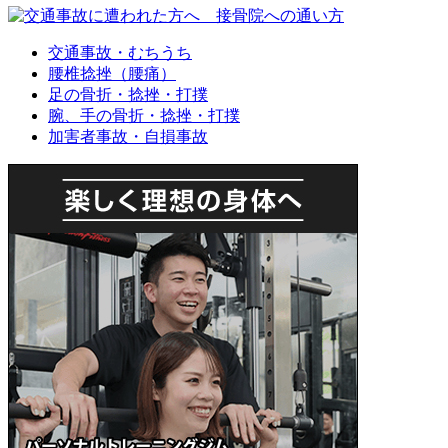
交通事故・むちうち
腰椎捻挫（腰痛）
足の骨折・捻挫・打撲
腕、手の骨折・捻挫・打撲
加害者事故・自損事故