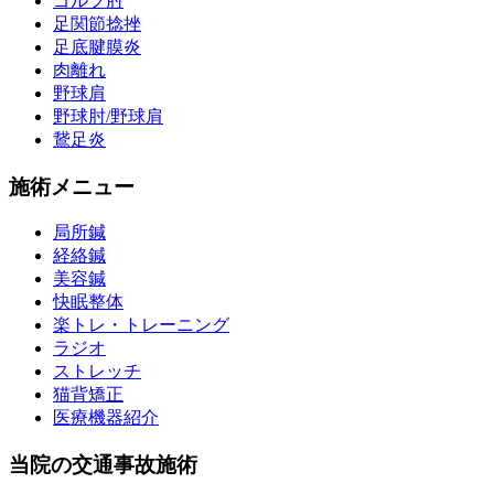
ゴルフ肘
足関節捻挫
足底腱膜炎
肉離れ
野球肩
野球肘/野球肩
鵞足炎
施術メニュー
局所鍼
経絡鍼
美容鍼
快眠整体
楽トレ・トレーニング
ラジオ
ストレッチ
猫背矯正
医療機器紹介
当院の交通事故施術