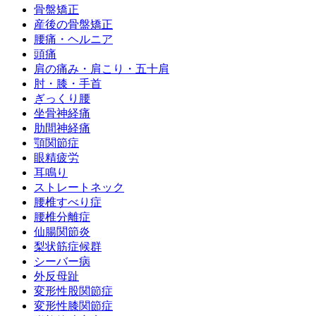
骨盤矯正
産後の骨盤矯正
腰痛・ヘルニア
頭痛
肩の痛み・肩こり・五十肩
肘・膝・手首
ぎっくり腰
坐骨神経痛
肋間神経痛
顎関節症
眼精疲労
耳鳴り
ストレートネック
腰椎すべり症
腰椎分離症
仙腸関節炎
梨状筋症候群
シーバー病
外反母趾
変形性股関節症
変形性膝関節症