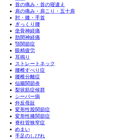
首の痛み・首の寝違え
肩の痛み・肩こり・五十肩
肘・膝・手首
ぎっくり腰
坐骨神経痛
肋間神経痛
顎関節症
眼精疲労
耳鳴り
ストレートネック
腰椎すべり症
腰椎分離症
仙腸関節炎
梨状筋症候群
シーバー病
外反母趾
変形性股関節症
変形性膝関節症
脊柱管狭窄症
めまい
手足のしびれ