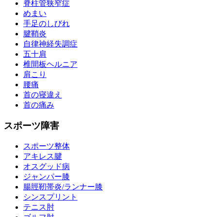
脊柱管狭窄症
めまい
手足のしびれ
腱鞘炎
自律神経失調症
五十肩
椎間板ヘルニア
肩こり
腰痛
首の寝違え
首の痛み
スポーツ障害
スポーツ整体
アキレス腱
オスグッド病
ジャンパー膝
腸脛靭帯炎/ランナー膝
シンスプリント
テニス肘