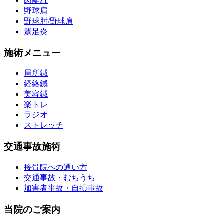
肉離れ
野球肩
野球肘/野球肩
鵞足炎
施術メニュー
局所鍼
経絡鍼
美容鍼
楽トレ
ラジオ
ストレッチ
交通事故施術
接骨院への通い方
交通事故・むちうち
加害者事故・自損事故
当院のご案内