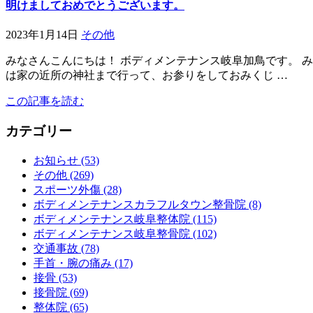
明けましておめでとうございます。
2023年1月14日
その他
みなさんこんにちは！ ボディメンテナンス岐阜加鳥です。 
は家の近所の神社まで行って、お参りをしておみくじ …
この記事を読む
カテゴリー
お知らせ (53)
その他 (269)
スポーツ外傷 (28)
ボディメンテナンスカラフルタウン整骨院 (8)
ボディメンテナンス岐阜整体院 (115)
ボディメンテナンス岐阜整骨院 (102)
交通事故 (78)
手首・腕の痛み (17)
接骨 (53)
接骨院 (69)
整体院 (65)