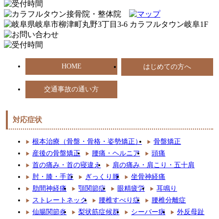
HOME
はじめての方へ
交通事故の通い方
対応症状
根本治療（骨盤・骨格・姿勢矯正）
骨盤矯正
産後の骨盤矯正
腰痛・ヘルニア
頭痛
首の痛み・首の寝違え
肩の痛み・肩こり・五十肩
肘・膝・手首
ぎっくり腰
坐骨神経痛
肋間神経痛
顎関節症
眼精疲労
耳鳴り
ストレートネック
腰椎すべり症
腰椎分離症
仙腸関節炎
梨状筋症候群
シーバー病
外反母趾