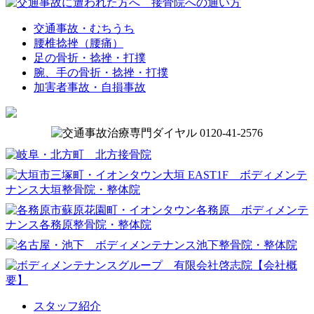
交通事故・むちうち
腰椎捻挫（腰痛）
足の骨折・捻挫・打撲
腕、手の骨折・捻挫・打撲
加害者事故・自損事故
スタッフ紹介