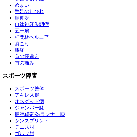
めまい
手足のしびれ
腱鞘炎
自律神経失調症
五十肩
椎間板ヘルニア
肩こり
腰痛
首の寝違え
首の痛み
スポーツ障害
スポーツ整体
アキレス腱
オスグッド病
ジャンパー膝
腸脛靭帯炎/ランナー膝
シンスプリント
テニス肘
ゴルフ肘