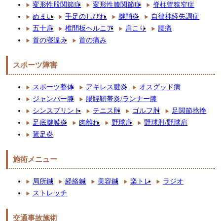
変形性股関節症
変形性膝関節症
脊柱管狭窄症
めまい
手足のしびれ
腱鞘炎
自律神経失調症
五十肩
椎間板ヘルニア
肩こり
腰痛
首の寝違え
首の痛み
スポーツ障害
スポーツ整体
アキレス腱炎
オスグッド病
ジャンパー膝
腸脛靭帯炎/ランナー膝
シンスプリント
テニス肘
ゴルフ肘
足関節捻挫
足底腱膜炎
肉離れ
野球肩
野球肘/野球肩
鵞足炎
施術メニュー
局所鍼
経絡鍼
美容鍼
楽トレ
ラジオ
ストレッチ
交通事故施術