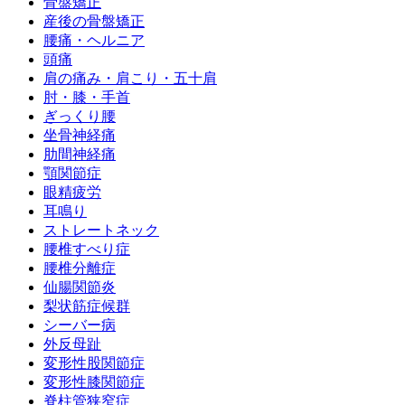
骨盤矯正
産後の骨盤矯正
腰痛・ヘルニア
頭痛
肩の痛み・肩こり・五十肩
肘・膝・手首
ぎっくり腰
坐骨神経痛
肋間神経痛
顎関節症
眼精疲労
耳鳴り
ストレートネック
腰椎すべり症
腰椎分離症
仙腸関節炎
梨状筋症候群
シーバー病
外反母趾
変形性股関節症
変形性膝関節症
脊柱管狭窄症