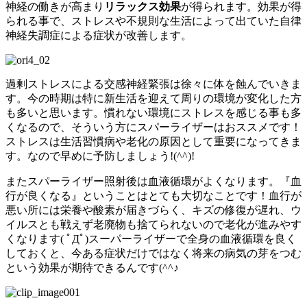
神経の働きが高まり
リラックス効果
が得られます。効果が得
られる事で、ストレスや不規則な生活によって出ていた自律
神経失調症による症状が改善します。
過剰ストレスによる交感神経緊張は徐々に体を蝕んでいきま
す。今の時期は特に新生活を迎えて周りの環境が変化した方
も多いと思います。慣れない環境にストレスを感じる事も多
くなるので、そういう方にスパーライザーはおススメです！
ストレスは生活習慣病や老化の原因として重要になってきま
す。なので早めに予防しましょう!(^^)!
またスパーライザー照射後は血液循環がよくなります。『血
行が良くなる』ということはとても大切なことです！血行が
悪い所には栄養や酸素が届きづらく、キズの修復が遅れ、ウ
イルスとも戦えず老廃物も捨てられないので老化が進みやす
くなります( ﾟДﾟ)スーパーライザーで全身の血液循環を良く
しておくと、今ある症状だけではなく将来の病気の芽をつむ
という効果が期待できるんです(^^♪