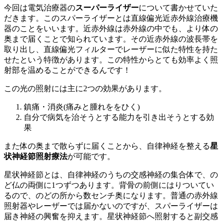
今回は電気治療器の
スーパーライザー
について書かせていた
だきます。このスパーライザーとは直線偏光近赤外線治療機
器のことをいいます。近赤外線は赤外線の中でも、より体の
奥まで届くことで知られています。その近赤外線の波長帯を
取り出し、直線偏光フィルターでレーザーに似た特性を持た
せたという特徴があります。この特性からとても効率よく照
射部を温めることができるんです！
この光の照射には主に2つの効果があります。
鎮痛・消炎(痛みと腫れををひく)
自分で病気を治そうとする能力を引き出そうとする効
果
また体の奥まで散らずに届くことから、自律神経を整える
星
状神経節照射療法
が可能です。
星状神経節とは、自律神経のうちの交感神経の集合体で、の
ど仏の両側に1つずつあります。背骨の前側にはりついてい
るので、のどの所から数センチ奥になります。普通の赤外線
照射器やレーザーでは届かないのですが、スパーライザーは
届き神経の興奮を抑えます。星状神経節へ照射すると副交感