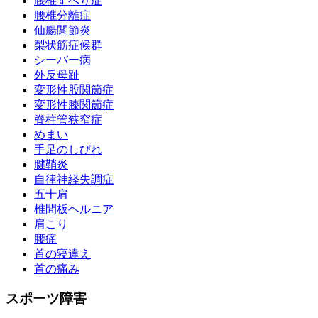
腰椎すべり症
腰椎分離症
仙腸関節炎
梨状筋症候群
シーバー病
外反母趾
変形性股関節症
変形性膝関節症
脊柱管狭窄症
めまい
手足のしびれ
腱鞘炎
自律神経失調症
五十肩
椎間板ヘルニア
肩こり
腰痛
首の寝違え
首の痛み
スポーツ障害