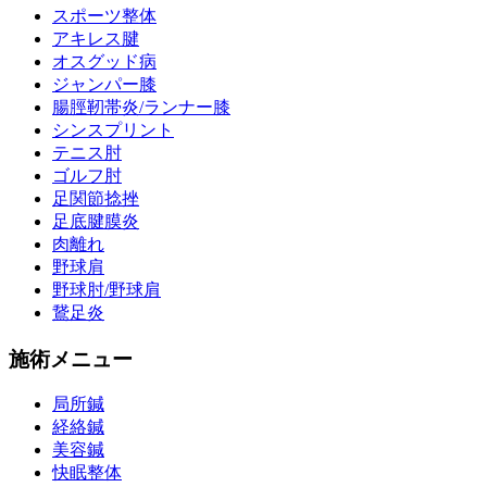
スポーツ整体
アキレス腱
オスグッド病
ジャンパー膝
腸脛靭帯炎/ランナー膝
シンスプリント
テニス肘
ゴルフ肘
足関節捻挫
足底腱膜炎
肉離れ
野球肩
野球肘/野球肩
鵞足炎
施術メニュー
局所鍼
経絡鍼
美容鍼
快眠整体