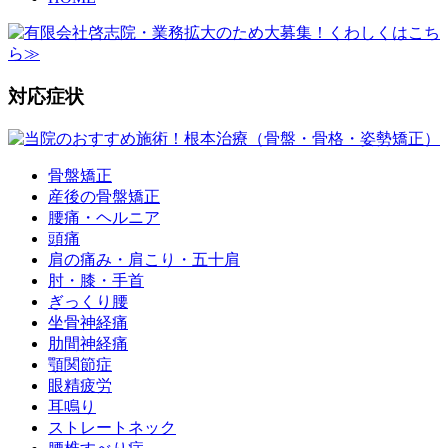
対応症状
骨盤矯正
産後の骨盤矯正
腰痛・ヘルニア
頭痛
肩の痛み・肩こり・五十肩
肘・膝・手首
ぎっくり腰
坐骨神経痛
肋間神経痛
顎関節症
眼精疲労
耳鳴り
ストレートネック