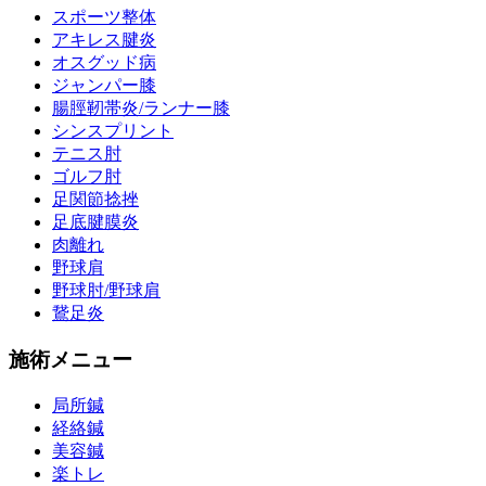
スポーツ整体
アキレス腱炎
オスグッド病
ジャンパー膝
腸脛靭帯炎/ランナー膝
シンスプリント
テニス肘
ゴルフ肘
足関節捻挫
足底腱膜炎
肉離れ
野球肩
野球肘/野球肩
鵞足炎
施術メニュー
局所鍼
経絡鍼
美容鍼
楽トレ