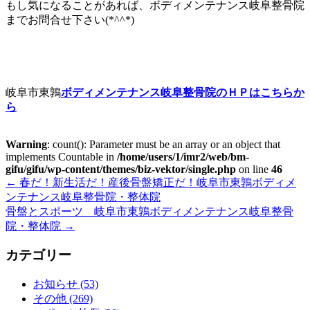
もし気になることがあれば、ボディメンテナンス岐阜整骨院
までお問合せ下さい(*^^*)
岐阜市東鶉
ボディメンテナンス岐阜整骨院のＨＰはこちらか
ら
Warning
: count(): Parameter must be an array or an object that
implements Countable in
/home/users/1/imr2/web/bm-
gifu/gifu/wp-content/themes/biz-vektor/single.php
on line
46
←
春だ！新生活だ！産後骨盤矯正だ！岐阜市東鶉ボディメ
ンテナンス岐阜整骨院・整体院
骨盤とスポーツ 岐阜市東鶉ボディメンテナンス岐阜整骨
院・整体院
→
カテゴリー
お知らせ (53)
その他 (269)