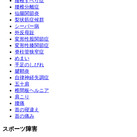
腰椎すべり症
腰椎分離症
仙腸関節炎
梨状筋症候群
シーバー病
外反母趾
変形性股関節症
変形性膝関節症
脊柱管狭窄症
めまい
手足のしびれ
腱鞘炎
自律神経失調症
五十肩
椎間板ヘルニア
肩こり
腰痛
首の寝違え
首の痛み
スポーツ障害