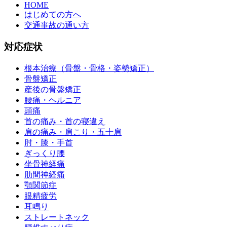
HOME
はじめての方へ
交通事故の通い方
対応症状
根本治療（骨盤・骨格・姿勢矯正）
骨盤矯正
産後の骨盤矯正
腰痛・ヘルニア
頭痛
首の痛み・首の寝違え
肩の痛み・肩こり・五十肩
肘・膝・手首
ぎっくり腰
坐骨神経痛
肋間神経痛
顎関節症
眼精疲労
耳鳴り
ストレートネック