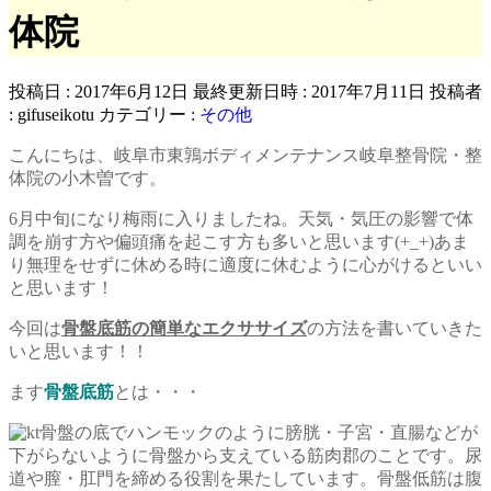
体院
投稿日 : 2017年6月12日
最終更新日時 : 2017年7月11日
投稿者
:
gifuseikotu
カテゴリー :
その他
こんにちは、岐阜市東鶉ボディメンテナンス岐阜整骨院・整
体院の小木曽です。
6月中旬になり梅雨に入りましたね。天気・気圧の影響で体
調を崩す方や偏頭痛を起こす方も多いと思います(+_+)あま
り無理をせずに休める時に適度に休むように心がけるといい
と思います！
今回は
骨盤底筋の簡単なエクササイズ
の方法を書いていきた
いと思います！！
ます
骨盤底筋
とは・・・
骨盤の底でハンモックのように膀胱・子宮・直腸などが
下がらないように骨盤から支えている筋肉郡のことです。尿
道や膣・肛門を締める役割を果たしています。骨盤低筋は腹