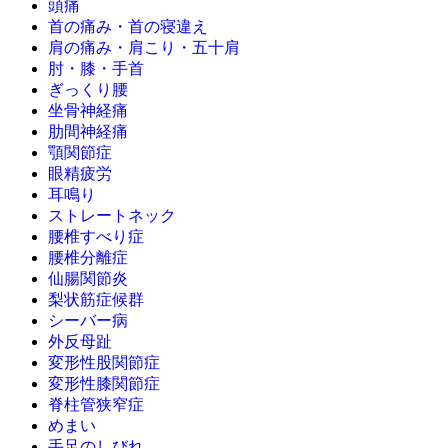
頭痛
首の痛み・首の寝違え
肩の痛み・肩こり・五十肩
肘・膝・手首
ぎっくり腰
坐骨神経痛
肋間神経痛
顎関節症
眼精疲労
耳鳴り
ストレートネック
腰椎すべり症
腰椎分離症
仙腸関節炎
梨状筋症候群
シーバー病
外反母趾
変形性股関節症
変形性膝関節症
脊柱管狭窄症
めまい
手足のしびれ