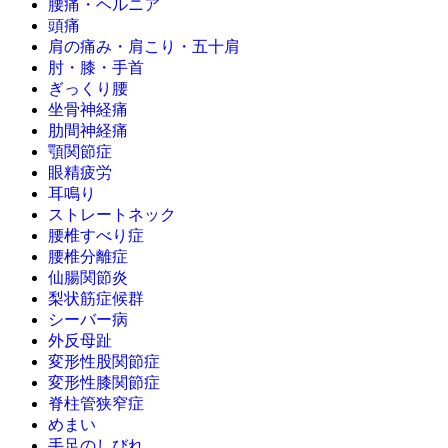
腰痛・ヘルニア
頭痛
肩の痛み・肩こり・五十肩
肘・膝・手首
ぎっくり腰
坐骨神経痛
肋間神経痛
顎関節症
眼精疲労
耳鳴り
ストレートネック
腰椎すべり症
腰椎分離症
仙腸関節炎
梨状筋症候群
シーバー病
外反母趾
変形性股関節症
変形性膝関節症
脊柱管狭窄症
めまい
手足のしびれ