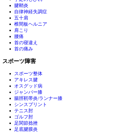
腱鞘炎
自律神経失調症
五十肩
椎間板ヘルニア
肩こり
腰痛
首の寝違え
首の痛み
スポーツ障害
スポーツ整体
アキレス腱
オスグッド病
ジャンパー膝
腸脛靭帯炎/ランナー膝
シンスプリント
テニス肘
ゴルフ肘
足関節捻挫
足底腱膜炎