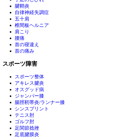
腱鞘炎
自律神経失調症
五十肩
椎間板ヘルニア
肩こり
腰痛
首の寝違え
首の痛み
スポーツ障害
スポーツ整体
アキレス腱炎
オスグッド病
ジャンパー膝
腸脛靭帯炎/ランナー膝
シンスプリント
テニス肘
ゴルフ肘
足関節捻挫
足底腱膜炎