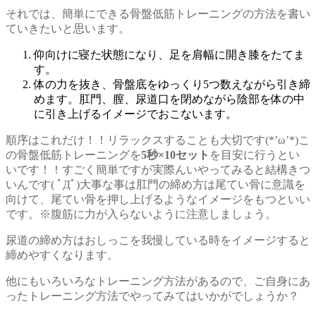
それでは、簡単にできる骨盤低筋トレーニングの方法を書い
ていきたいと思います。
仰向けに寝た状態になり、足を肩幅に開き膝をたてま
す。
体の力を抜き、骨盤底をゆっくり5つ数えながら引き締
めます。肛門、膣、尿道口を閉めながら陰部を体の中
に引き上げるイメージでおこないます。
順序はこれだけ！！リラックスすることも大切です(*’ω’*)こ
の骨盤低筋トレーニングを
5秒×10セット
を目安に行うとい
いです！！すごく簡単ですが実際んいやってみると結構きつ
いんです( ﾟДﾟ)大事な事は肛門の締め方は尾てい骨に意識を
向けて、尾てい骨を押し上げるようなイメージをもつといい
です。※腹筋に力が入らないように注意しましょう。
尿道の締め方はおしっこを我慢している時をイメージすると
締めやすくなります。
他にもいろいろなトレーニング方法があるので、ご自身にあ
ったトレーニング方法でやってみてはいかがでしょうか？