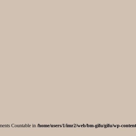
lements Countable in
/home/users/1/imr2/web/bm-gifu/gifu/wp-content