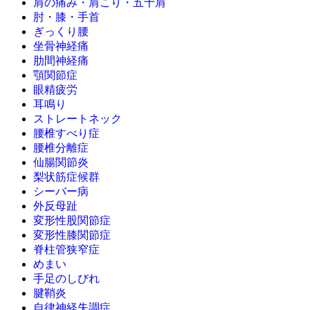
肩の痛み・肩こり・五十肩
肘・膝・手首
ぎっくり腰
坐骨神経痛
肋間神経痛
顎関節症
眼精疲労
耳鳴り
ストレートネック
腰椎すべり症
腰椎分離症
仙腸関節炎
梨状筋症候群
シーバー病
外反母趾
変形性股関節症
変形性膝関節症
脊柱管狭窄症
めまい
手足のしびれ
腱鞘炎
自律神経失調症