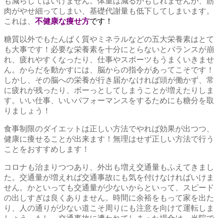
も減らしてはいけません。体重は減るかもしれませんが、筋
肉がやせ細ってしまい、基礎代謝量も低下してしまいます。
これは、
不健康な痩せ方
です！
糖質以外でもたんぱく質やミネラルなどの五大栄養素はとて
も大事です！必要な栄養素を十分にとらないとバランスが崩
れ、疲れやすくなったり、仕事やスポーツもうまくいきませ
ん。からだを動かすには、脳からの指令があってこそです！
しかし、その脳への栄養が行き届かなければ頭が働かず、常
に疲れが残ったり、ボーっとしてしまうことが増えたりしま
す。いい仕事、いいパフォーマンスをするためにも糖分を取
りましょう！
食事制限のダイエットは正しい方法でやれば効果が出つつ、
健康に痩せることが出来ます！無理はせず正しい方法で行う
ことをおすすめします！
コロナも治まりつつあり、外出も増え交通量もふえてきまし
た。交通量が増えれば交通事故にも気を付けなければいけま
せん。かといっても交通量が少ないからといって、スピード
の出しすぎは良くありません。時間に余裕をもって家を出た
り、人の通りが少ない道こそ周りにも注意を向けて運転しま