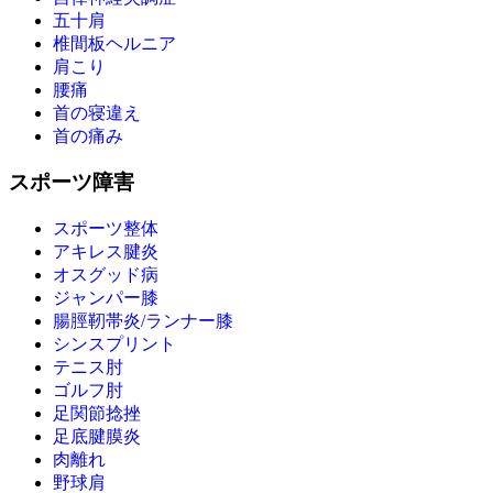
五十肩
椎間板ヘルニア
肩こり
腰痛
首の寝違え
首の痛み
スポーツ障害
スポーツ整体
アキレス腱炎
オスグッド病
ジャンパー膝
腸脛靭帯炎/ランナー膝
シンスプリント
テニス肘
ゴルフ肘
足関節捻挫
足底腱膜炎
肉離れ
野球肩