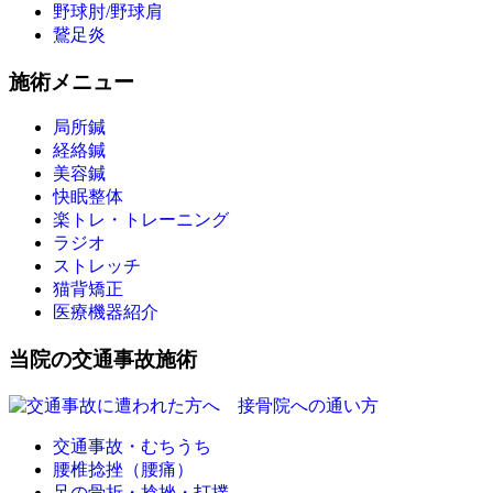
野球肘/野球肩
鵞足炎
施術メニュー
局所鍼
経絡鍼
美容鍼
快眠整体
楽トレ・トレーニング
ラジオ
ストレッチ
猫背矯正
医療機器紹介
当院の交通事故施術
交通事故・むちうち
腰椎捻挫（腰痛）
足の骨折・捻挫・打撲