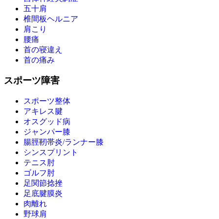
五十肩
椎間板ヘルニア
肩こり
腰痛
首の寝違え
首の痛み
スポーツ障害
スポーツ整体
アキレス腱
オスグッド病
ジャンパー膝
腸脛靭帯炎/ランナー膝
シンスプリント
テニス肘
ゴルフ肘
足関節捻挫
足底腱膜炎
肉離れ
野球肩