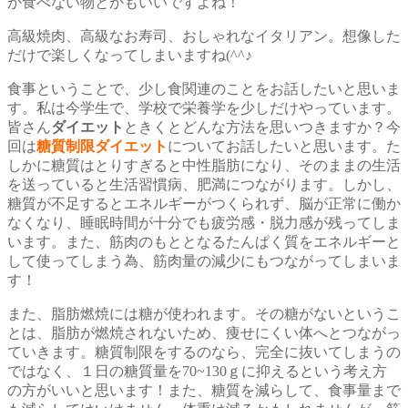
か食べない物とかもいいですよね！
高級焼肉、高級なお寿司、おしゃれなイタリアン。想像した
だけで楽しくなってしまいますね(^^♪
食事ということで、少し食関連のことをお話したいと思いま
す。私は今学生で、学校で栄養学を少しだけやっています。
皆さん
ダイエット
ときくとどんな方法を思いつきますか？今
回は
糖質制限ダイエット
についてお話したいと思います。た
しかに糖質はとりすぎると中性脂肪になり、そのままの生活
を送っていると生活習慣病、肥満につながります。しかし、
糖質が不足するとエネルギーがつくられず、脳が正常に働か
なくなり、睡眠時間が十分でも疲労感・脱力感が残ってしま
います。また、筋肉のもととなるたんぱく質をエネルギーと
して使ってしまう為、筋肉量の減少にもつながってしまいま
す！
また、脂肪燃焼には糖が使われます。その糖がないというこ
とは、脂肪が燃焼されないため、痩せにくい体へとつながっ
ていきます。糖質制限をするのなら、完全に抜いてしまうの
ではなく、１日の糖質量を70~130ｇに抑えるという考え方
の方がいいと思います！また、糖質を減らして、食事量まで