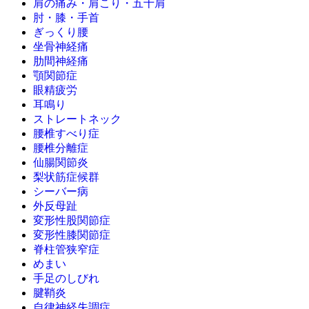
肩の痛み・肩こり・五十肩
肘・膝・手首
ぎっくり腰
坐骨神経痛
肋間神経痛
顎関節症
眼精疲労
耳鳴り
ストレートネック
腰椎すべり症
腰椎分離症
仙腸関節炎
梨状筋症候群
シーバー病
外反母趾
変形性股関節症
変形性膝関節症
脊柱管狭窄症
めまい
手足のしびれ
腱鞘炎
自律神経失調症