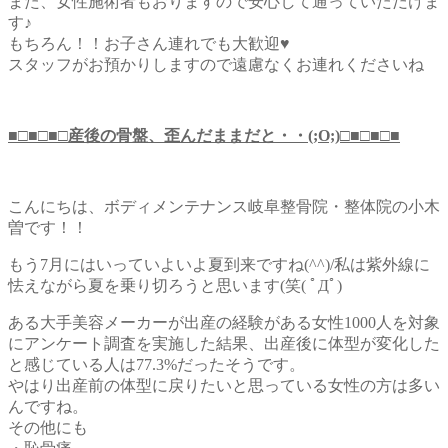
また、女性施術者もおりますので安心して通っていただけま
す♪
もちろん！！お子さん連れでも大歓迎♥
スタッフがお預かりしますので遠慮なくお連れくださいね
■□■□■□産後の骨盤、歪んだままだと・・(;O;)□■□■□■
こんにちは、ボディメンテナンス岐阜整骨院・整体院の小木
曽です！！
もう7月にはいっていよいよ夏到来ですね(^^)/私は紫外線に
怯えながら夏を乗り切ろうと思います(笑( ﾟДﾟ)
ある大手美容メーカーが出産の経験がある女性1000人を対象
にアンケート調査を実施した結果、出産後に体型が変化した
と感じている人は77.3%だったそうです。
やはり出産前の体型に戻りたいと思っている女性の方は多い
んですね。
その他にも