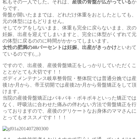
私もその一人でした。それは、
産後の骨盤が広がっている
か
らです。
骨盤が開いたままでは、どれだけ体重をおとしたとしても、
元の体型にはもどりません。
そしてケアをしないまま、体重も完全に戻らないまま、次の
妊娠、出産を迎えてしまいますと、完全に体型がくずれて元
の体型に戻るののに時間がかかってしまいます。
女性の肥満の40パーセントは妊娠、出産がきっかけ
といわて
ているのです(._.)
ですので、出産後、産後骨盤矯正をしっかりしていただくこ
ととがとても大切です！！
ボディメンテナンス岐阜整骨院・整体院では普通分娩では産
後1か月から、帝王切開では産後2か月から骨盤矯正をして頂
けます。
当院の産後骨盤矯正はバキバキ・ボキボキといった矯正では
なく、呼吸法に合わせた痛みの伴わない方法で骨盤矯正を行
っておりますので、産後のデリケートなお身体のママさんに
とってもオススメです！！！