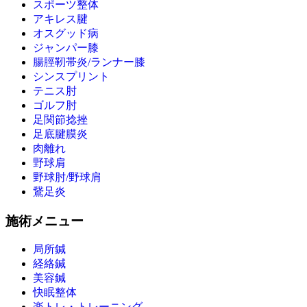
スポーツ整体
アキレス腱
オスグッド病
ジャンパー膝
腸脛靭帯炎/ランナー膝
シンスプリント
テニス肘
ゴルフ肘
足関節捻挫
足底腱膜炎
肉離れ
野球肩
野球肘/野球肩
鵞足炎
施術メニュー
局所鍼
経絡鍼
美容鍼
快眠整体
楽トレ・トレーニング