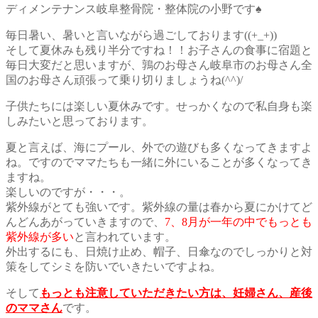
ディメンテナンス岐阜整骨院・整体院の小野です♠
毎日暑い、暑いと言いながら過ごしております((+_+))
そして夏休みも残り半分ですね！！お子さんの食事に宿題と
毎日大変だと思いますが、鶉のお母さん岐阜市のお母さん全
国のお母さん頑張って乗り切りましょうね(^^)/
子供たちには楽しい夏休みです。せっかくなので私自身も楽
しみたいと思っております。
夏と言えば、海にプール、外での遊びも多くなってきますよ
ね。ですのでママたちも一緒に外にいることが多くなってき
ますね。
楽しいのですが・・・。
紫外線がとても強いです。紫外線の量は春から夏にかけてど
んどんあがっていきますので、
7、8月が一年の中でもっとも
紫外線が多
い
と言われています。
外出するにも、日焼け止め、帽子、日傘なのでしっかりと対
策をしてシミを防いでいきたいですよね。
そして
もっとも注意していただきたい方は、妊婦さん、産後
のママさん
です。