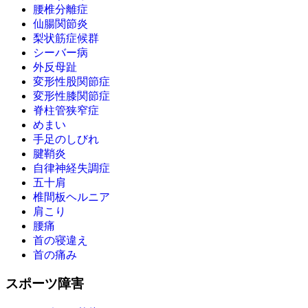
腰椎分離症
仙腸関節炎
梨状筋症候群
シーバー病
外反母趾
変形性股関節症
変形性膝関節症
脊柱管狭窄症
めまい
手足のしびれ
腱鞘炎
自律神経失調症
五十肩
椎間板ヘルニア
肩こり
腰痛
首の寝違え
首の痛み
スポーツ障害