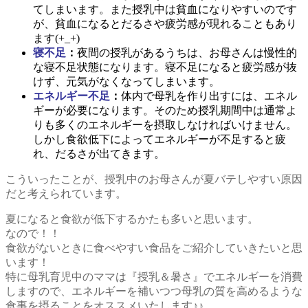
てしまいます。また授乳中は貧血になりやすいのです
が、貧血になるとだるさや疲労感が現れることもあり
ます(+_+)
寝不足
：
夜間の授乳があるうちは、お母さんは慢性的
な寝不足状態になります。寝不足になると疲労感が抜
けず、元気がなくなってしまいます。
エネルギー不足
：
体内で母乳を作り出すには、エネル
ギーが必要になります。そのため授乳期間中は通常よ
りも多くのエネルギーを摂取しなければいけません。
しかし食欲低下によってエネルギーが不足すると疲
れ、だるさが出てきます。
こういったことが、授乳中のお母さんが夏バテしやすい原因
だと考えられています。
夏になると食欲が低下するかたも多いと思います。
なので！！
食欲がないときに食べやすい食品をご紹介していきたいと思
います！
特に母乳育児中のママは『授乳＆暑さ』でエネルギーを消費
しますので、エネルギーを補いつつ母乳の質を高めるような
食事を摂ることをオススメいたします♪♪