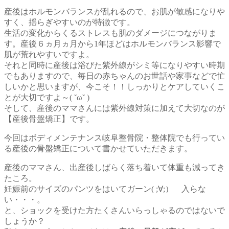
産後はホルモンバランスが乱れるので、お肌が敏感になりや
すく、揺らぎやすいのが特徴です。
生活の変化からくるストレスも肌のダメージにつながりま
す。産後６ヵ月ヵ月から1年ほどはホルモンバランス影響で
肌が荒れやすいですよ。
それと同時に産後は浴びた紫外線がシミ等になりやすい時期
でもありますので、毎日の赤ちゃんのお世話や家事などで忙
しいかと思いますが、今こそ！！しっかりとケアしていくこ
とが大切ですよ～( ˘ω˘ )
そして、産後のママさんには紫外線対策に加えて大切なのが
【産後骨盤矯正】です。
今回はボディメンテナンス岐阜整骨院・整体院でも行ってい
る産後の骨盤矯正について書かせていただきます。
産後のママさん、出産後しばらく落ち着いて体重も減ってき
たころ。
妊娠前のサイズのパンツをはいてガーン( ;∀;） 入らな
い・・・。
と、ショックを受けた方たくさんいらっしゃるのではないで
しょうか？