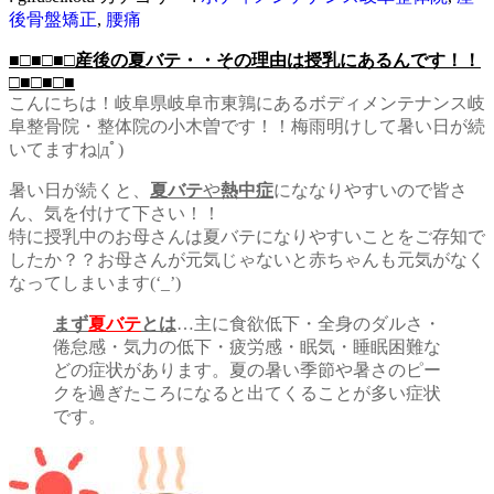
後骨盤矯正
,
腰痛
■□■□■□産後の夏バテ・・その理由は授乳にあるんです！！
□■□■□■
こんにちは！岐阜県岐阜市東鶉にあるボディメンテナンス岐
阜整骨院・整体院の小木曽です！！梅雨明けして暑い日が続
いてますね|дﾟ)
暑い日が続くと、
夏バテ
や
熱中症
にななりやすいので皆さ
ん、気を付けて下さい！！
特に授乳中のお母さんは夏バテになりやすいことをご存知で
したか？？お母さんが元気じゃないと赤ちゃんも元気がなく
なってしまいます(‘_’)
まず
夏バテ
とは
…主に食欲低下・全身のダルさ・
倦怠感・気力の低下・疲労感・眠気・睡眠困難な
どの症状があります。夏の暑い季節や暑さのピー
クを過ぎたころになると出てくることが多い症状
です。