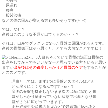
・恥骨痛
・尿漏れ
・腰痛
・股関節痛
などの体の悩みが増える方も多いそうです((+_+))
では、なぜ？
産後はこのような不調が出てくるのか・・？
それは、出産でグラグラになった骨盤に原因があるんです。
産後の骨盤矯正はそう思うと、とても大切なことですね！！
2人、3人目も考えていて骨盤の矯正は最後の
出産をしてからでもいいかなーと思っている方もいると思い
ますが
出産後はその都度しっかりと骨盤のケア
をすることが
オススメです。
理由としては、まず1つに骨盤とスタイルはどん
どん戻りにくくなるんです(´・ω・`)
産後の骨盤を矯正しないまま次の出産に望むと骨
盤がしっかり締まっていない状態で出産となり骨
盤がさらに広がっていきます。
また妊娠中や産後の育児などで妊娠前に比べると