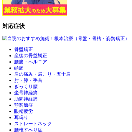
対応症状
骨盤矯正
産後の骨盤矯正
腰痛・ヘルニア
頭痛
肩の痛み・肩こり・五十肩
肘・膝・手首
ぎっくり腰
坐骨神経痛
肋間神経痛
顎関節症
眼精疲労
耳鳴り
ストレートネック
腰椎すべり症